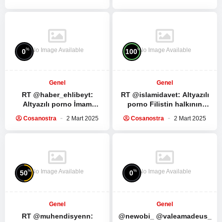
fark ettin dunyanin…
Spartacus Dizisinin ilk 5
bölümünü…
No Image Available
No Image Available
%
%
0
100
Genel
Genel
RT @haber_ehlibeyt:
RT @islamidavet:
Altyazılı
Altyazılı porno
İmam
porno
Filistin halkının
Humeyni ve İmam Seyyid Ali
direnişe ve direnş
Cosanostra
2 Mart 2025
Cosanostra
2 Mart 2025
Hamaney’in Ramazan
liderlerine bağlılıkları…
ayında yapılması…
Muhammed Dayf tüm…
No Image Available
No Image Available
%
%
50
0
Genel
Genel
RT @muhendisyenn:
@newobi_ @valeamadeus_