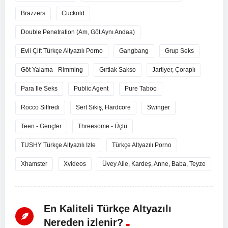
Brazzers
Cuckold
Double Penetration (Am, Göt Aynı Andaa)
Evli Çift Türkçe Altyazılı Porno
Gangbang
Grup Seks
Göt Yalama - Rimming
Gırtlak Sakso
Jartiyer, Çoraplı
Para Ile Seks
Public Agent
Pure Taboo
Rocco Siffredi
Sert Sikiş, Hardcore
Swinger
Teen - Gençler
Threesome - Üçlü
TUSHY Türkçe Altyazılı Izle
Türkçe Altyazılı Porno
Xhamster
Xvideos
Üvey Aile, Kardeş, Anne, Baba, Teyze
En Kaliteli Türkçe Altyazılı
Nereden izlenir?