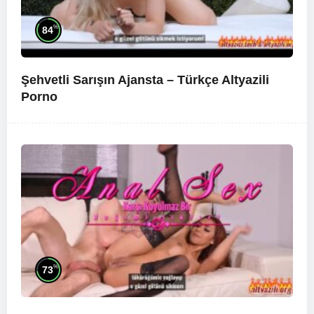
%
84
Şehvetli Sarışın Ajansta – Türkçe Altyazili
Porno
%
73