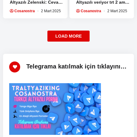
Altyazılı Zelenski: Cevap
Altyazılı veriyor trt 2 ama
verebilir miyim? Trump:
yine de izlenmez ya kesiyo
Cosanostra
2 Mart 2025
Cosanostra
2 Mart 2025
Hayır, yeterince konuştun.
çoğu sahneyi…
ABD Başkanı Donald…
LOAD MORE
Telegrama katılmak için tıklayınız!