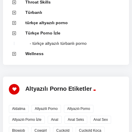
Throat Skills
Türbanlı
türkçe altyazılı porno
Türkçe Porno İzle
türkçe altyazılı türbanlı porno
Wellness
Altyazılı Porno Etiketler
Aldatma
Altyazili Porno
Altyazılı Porno
Altyazılı Porno İzle
Anal
Anal Seks
Anal Sex
Blowjob
Cowgirl
Cuckold
Cuckold Koca