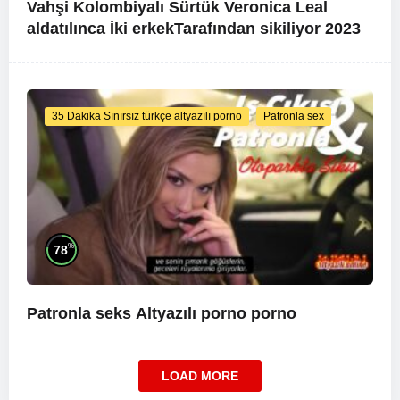
Vahşi Kolombiyalı Sürtük Veronica Leal
aldatılınca İki erkekTarafından sikiliyor 2023
35 Dakika Sınırsız türkçe altyazılı porno
Patronla sex
%
78
Patronla seks
Altyazılı porno
porno
LOAD MORE