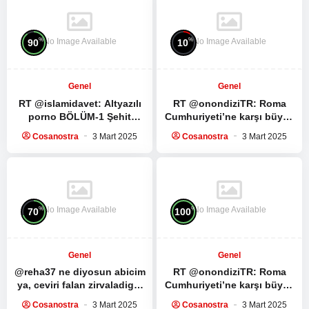
No Image Available
No Image Available
%
%
90
10
Genel
Genel
RT @islamidavet:
Altyazılı
RT @onondiziTR: Roma
porno
BÖLÜM-1 Şehit
Cumhuriyeti’ne karşı büyük
Seyyid Haşim Safiyüddin’in
bir köle ayaklanması.
Cosanostra
3 Mart 2025
Cosanostra
3 Mart 2025
medya sitesi ile yaptığı
Spartacus Dizisinin ilk 5
röportaj:…
bölümünü…
No Image Available
No Image Available
%
%
70
100
Genel
Genel
@reha37 ne diyosun abicim
RT @onondiziTR: Roma
ya, ceviri falan zirvaladigin
Cumhuriyeti’ne karşı büyük
mensini silmissin, herhalde
bir köle ayaklanması.
Cosanostra
3 Mart 2025
Cosanostra
3 Mart 2025