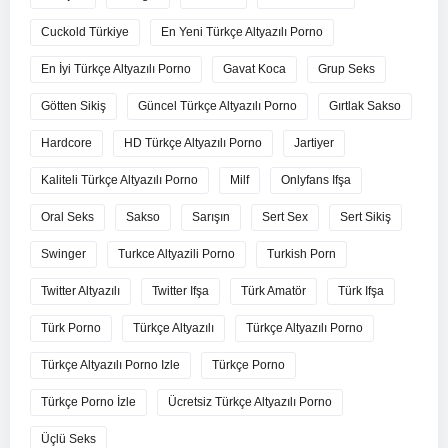
Cuckold Türkiye
En Yeni Türkçe Altyazılı Porno
En İyi Türkçe Altyazılı Porno
Gavat Koca
Grup Seks
Götten Sikiş
Güncel Türkçe Altyazılı Porno
Gırtlak Sakso
Hardcore
HD Türkçe Altyazılı Porno
Jartiyer
Kaliteli Türkçe Altyazılı Porno
Milf
Onlyfans Ifşa
Oral Seks
Sakso
Sarışın
Sert Sex
Sert Sikiş
Swinger
Turkce Altyazili Porno
Turkish Porn
Twitter Altyazılı
Twitter Ifşa
Türk Amatör
Türk Ifşa
Türk Porno
Türkçe Altyazılı
Türkçe Altyazılı Porno
Türkçe Altyazılı Porno Izle
Türkçe Porno
Türkçe Porno İzle
Ücretsiz Türkçe Altyazılı Porno
Üçlü Seks