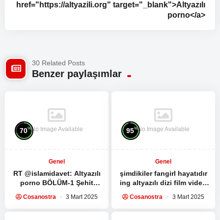
href="https://altyazili.org" target="_blank">Altyazılı
porno</a>
30 Related Posts
Benzer paylaşımlar
No Image Available
No Image Available
%
%
70
95
Genel
Genel
RT @islamidavet:
Altyazılı
şimdikiler fangirl hayatıdır
porno
BÖLÜM-1 Şehit
ing altyazılı dizi film video
Seyyid Haşim Safiyüddin’in
izleme kültürüdür bunlara
Cosanostra
3 Mart 2025
Cosanostra
3 Mart 2025
medya sitesi ile yaptığı
sahip değil mi…
röportaj:…