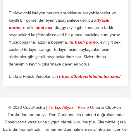
T
ür
ki
ye
‘d
eki
is
te
y
en
her
kes
ar
ad
ı
k
lar
ı
n
ı
ar
ay
ab
ile
ce
k
ler
ve
key
if
li
bir
g
ör
sel
d
ene
y
im
ya
ş
ay
ab
ile
ce
k
ler
i
bu
altyazılı
porno
,
er
ot
ik
,
anal sex
,
do
ggy
style
g
ibi
k
on
ul
ard
a
f
ark
l
ı
se
ç
en
ek
ler
i
ke
ş
fed
eb
ile
ce
k
ler
i
bir
g
ü
nce
l
back
link
sun
uy
or
uz
.
Y
ü
ze
bo
ş
al
ma
,
a
ğ
z
ı
na
bo
ş
al
ma
,
türbanlı porno
,
ev
li
ç
ift
sex
,
c
uck
old
t
ür
ki
ye
,
sw
inger
tur
ki
ye
,
es
ini
pay
la
ş
an
lar
,
es
ini
s
ik
t
iren
ler
g
ibi
ç
e
ş
it
li
se
ç
en
ek
ler
im
iz
var
.
S
iz
ler
i
de
bu
d
ene
y
im
in
key
f
ini
ç
ı
k
arm
aya
d
ave
t
ed
iy
or
uz
.
En kral Fetish Videolar için
https://thebestfetishsites.com/
© 2023 CosaNostra |
Türkçe Altyazılı Porno
Omerta ClubPorn
Tarafından tamamiyle Don Corleone'nin emirleri doğrultusunda
CosaNostra yasalarına uygun olarak kurulmuştur. Sitemizde içerik
barındırılmamaktadır. Tamamen diğer sitelerden alıntılanan içerikler