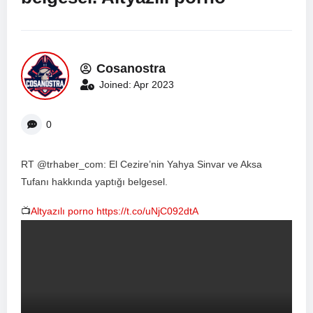
Cosanostra
Joined: Apr 2023
0
RT @trhaber_com: El Cezire’nin Yahya Sinvar ve Aksa
Tufanı hakkında yaptığı belgesel.
📺
Altyazılı porno
https://t.co/uNjC092dtA