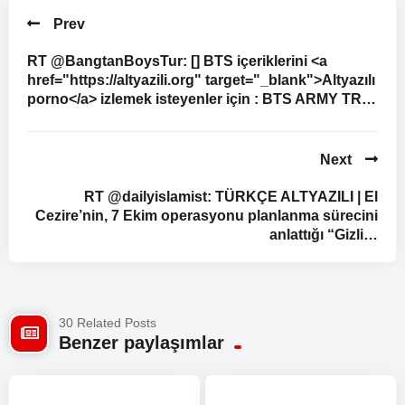
Prev
RT @BangtanBoysTur: [] BTS içeriklerini <a
href="https://altyazili.org" target="_blank">Altyazılı
porno</a> izlemek isteyenler için : BTS ARMY TR…
Next
RT @dailyislamist: TÜRKÇE ALTYAZILI | El
Cezire’nin, 7 Ekim operasyonu planlanma sürecini
anlattığı “Gizli…
30 Related Posts
Benzer paylaşımlar