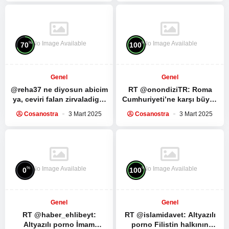
röportaj:…
bölümünü…
No Image Available
No Image Available
%
%
70
100
Genel
Genel
@reha37 ne diyosun abicim
RT @onondiziTR: Roma
ya, ceviri falan zirvaladigin
Cumhuriyeti’ne karşı büyük
mensini silmissin, herhalde
bir köle ayaklanması.
Cosanostra
3 Mart 2025
Cosanostra
3 Mart 2025
fark ettin dunyanin…
Spartacus Dizisinin ilk 5
bölümünü…
No Image Available
No Image Available
%
%
0
100
Genel
Genel
RT @haber_ehlibeyt:
RT @islamidavet:
Altyazılı
Altyazılı porno
İmam
porno
Filistin halkının