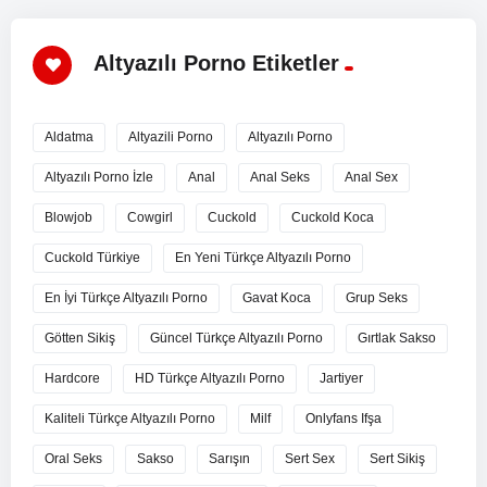
Altyazılı Porno Etiketler
Aldatma
Altyazili Porno
Altyazılı Porno
Altyazılı Porno İzle
Anal
Anal Seks
Anal Sex
Blowjob
Cowgirl
Cuckold
Cuckold Koca
Cuckold Türkiye
En Yeni Türkçe Altyazılı Porno
En İyi Türkçe Altyazılı Porno
Gavat Koca
Grup Seks
Götten Sikiş
Güncel Türkçe Altyazılı Porno
Gırtlak Sakso
Hardcore
HD Türkçe Altyazılı Porno
Jartiyer
Kaliteli Türkçe Altyazılı Porno
Milf
Onlyfans Ifşa
Oral Seks
Sakso
Sarışın
Sert Sex
Sert Sikiş