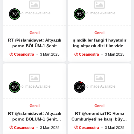
No Image Available
No Image Available
%
%
70
95
Genel
Genel
RT @islamidavet:
Altyazılı
şimdikiler fangirl hayatıdır
porno
BÖLÜM-1 Şehit
ing altyazılı dizi film video
Seyyid Haşim Safiyüddin’in
izleme kültürüdür bunlara
Cosanostra
3 Mart 2025
Cosanostra
3 Mart 2025
medya sitesi ile yaptığı
sahip değil mi…
röportaj:…
No Image Available
No Image Available
%
%
90
10
Genel
Genel
RT @islamidavet:
Altyazılı
RT @onondiziTR: Roma
porno
BÖLÜM-1 Şehit
Cumhuriyeti’ne karşı büyük
Seyyid Haşim Safiyüddin’in
bir köle ayaklanması.
Cosanostra
3 Mart 2025
Cosanostra
3 Mart 2025
medya sitesi ile yaptığı
Spartacus Dizisinin ilk 5