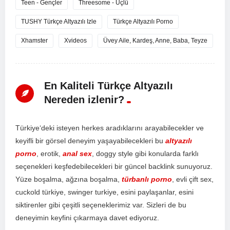
Teen - Gençler
Threesome - Üçlü
TUSHY Türkçe Altyazılı Izle
Türkçe Altyazılı Porno
Xhamster
Xvideos
Üvey Aile, Kardeş, Anne, Baba, Teyze
En Kaliteli Türkçe Altyazılı
Nereden izlenir?
T
ür
ki
ye
‘d
eki
is
te
y
en
her
kes
ar
ad
ı
k
lar
ı
n
ı
ar
ay
ab
ile
ce
k
ler
ve
key
if
li
bir
g
ör
sel
d
ene
y
im
ya
ş
ay
ab
ile
ce
k
ler
i
bu
altyazılı
porno
,
er
ot
ik
,
anal sex
,
do
ggy
style
g
ibi
k
on
ul
ard
a
f
ark
l
ı
se
ç
en
ek
ler
i
ke
ş
fed
eb
ile
ce
k
ler
i
bir
g
ü
nce
l
back
link
sun
uy
or
uz
.
Y
ü
ze
bo
ş
al
ma
,
a
ğ
z
ı
na
bo
ş
al
ma
,
türbanlı porno
,
ev
li
ç
ift
sex
,
c
uck
old
t
ür
ki
ye
,
sw
inger
tur
ki
ye
,
es
ini
pay
la
ş
an
lar
,
es
ini
s
ik
t
iren
ler
g
ibi
ç
e
ş
it
li
se
ç
en
ek
ler
im
iz
var
.
S
iz
ler
i
de
bu
d
ene
y
im
in
key
f
ini
ç
ı
k
arm
aya
d
ave
t
ed
iy
or
uz
.