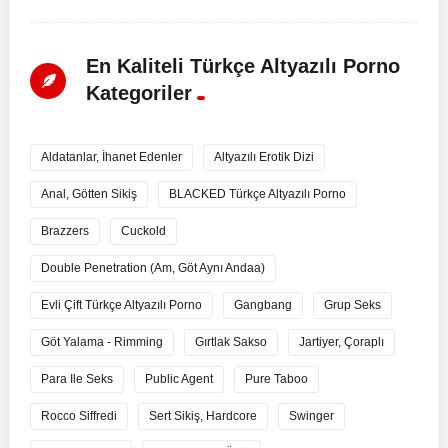
En Kaliteli Türkçe Altyazılı Porno
Kategoriler
Aldatanlar, İhanet Edenler
Altyazılı Erotik Dizi
Anal, Götten Sikiş
BLACKED Türkçe Altyazılı Porno
Brazzers
Cuckold
Double Penetration (Am, Göt Aynı Andaa)
Evli Çift Türkçe Altyazılı Porno
Gangbang
Grup Seks
Göt Yalama - Rimming
Gırtlak Sakso
Jartiyer, Çoraplı
Para Ile Seks
Public Agent
Pure Taboo
Rocco Siffredi
Sert Sikiş, Hardcore
Swinger