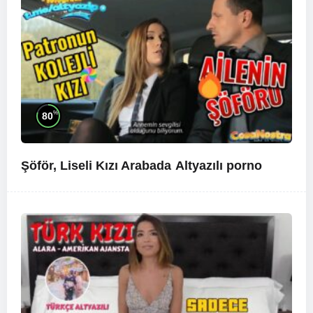
%
80
Şöför, Liseli Kızı Arabada
Altyazılı porno