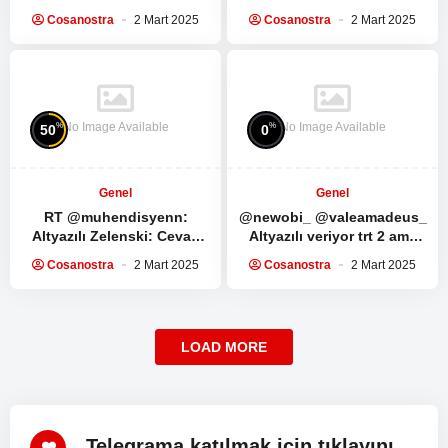
Humeyni ve İmam Seyyid Ali
direnişe ve direnş
Cosanostra
2 Mart 2025
Cosanostra
2 Mart 2025
Hamaney’in Ramazan
liderlerine bağlılıkları…
ayında yapılması…
Muhammed Dayf tüm…
No Image Available
No Image Available
%
%
50
0
Genel
Genel
RT @muhendisyenn:
@newobi_ @valeamadeus_
Altyazılı Zelenski: Cevap
Altyazılı veriyor trt 2 ama
verebilir miyim? Trump:
yine de izlenmez ya kesiyo
Cosanostra
2 Mart 2025
Cosanostra
2 Mart 2025
Hayır, yeterince konuştun.
çoğu sahneyi…
ABD Başkanı Donald…
LOAD MORE
Telegrama katılmak için tıklayınız!