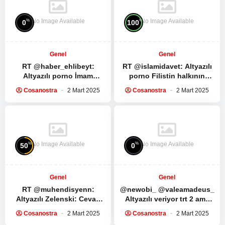
No Image Available
No Image Available
%
%
0
100
Genel
Genel
RT @haber_ehlibeyt:
RT @islamidavet:
Altyazılı
Altyazılı porno
İmam
porno
Filistin halkının
Humeyni ve İmam Seyyid Ali
direnişe ve direnş
Cosanostra
2 Mart 2025
Cosanostra
2 Mart 2025
Hamaney’in Ramazan
liderlerine bağlılıkları…
ayında yapılması…
Muhammed Dayf tüm…
No Image Available
No Image Available
%
%
50
0
Genel
Genel
RT @muhendisyenn:
@newobi_ @valeamadeus_
Altyazılı Zelenski: Cevap
Altyazılı veriyor trt 2 ama
verebilir miyim? Trump:
yine de izlenmez ya kesiyo
Cosanostra
2 Mart 2025
Cosanostra
2 Mart 2025
Hayır, yeterince konuştun.
çoğu sahneyi…