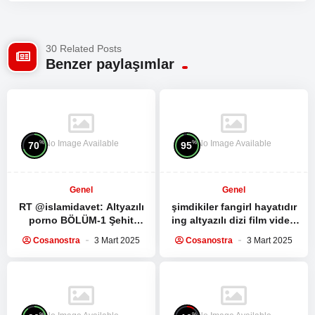
30 Related Posts
Benzer paylaşımlar
No Image Available
No Image Available
%
%
70
95
Genel
Genel
RT @islamidavet:
Altyazılı
şimdikiler fangirl hayatıdır
porno
BÖLÜM-1 Şehit
ing altyazılı dizi film video
Seyyid Haşim Safiyüddin’in
izleme kültürüdür bunlara
Cosanostra
3 Mart 2025
Cosanostra
3 Mart 2025
medya sitesi ile yaptığı
sahip değil mi…
röportaj:…
%
%