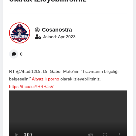
Cosanostra
Joined: Apr 2023
0
RT @Ahadi12Dr: Dr. Gabor Mate’nin “Travmanın bilgeliği
belgeselini”
Altyazılı porno
olarak izleyebilirsiniz.
https://t.co/iuiYHRHJsV