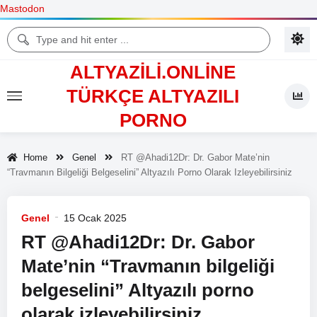
Mastodon
ALTYAZILI.ONLINE
TÜRKÇE ALTYAZILI
PORNO
Home
Genel
RT @Ahadi12Dr: Dr. Gabor Mate’nin
“Travmanın Bilgeliği Belgeselini”
Altyazılı Porno
Olarak Izleyebilirsiniz
Genel
15 Ocak 2025
RT @Ahadi12Dr: Dr. Gabor
Mate’nin “Travmanın bilgeliği
belgeselini”
Altyazılı porno
olarak izleyebilirsiniz