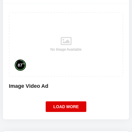
No Image Available
%
87
Image Video Ad
LOAD MORE