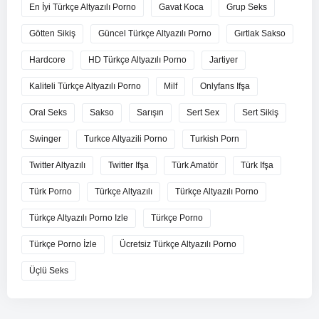
En İyi Türkçe Altyazılı Porno
Gavat Koca
Grup Seks
Götten Sikiş
Güncel Türkçe Altyazılı Porno
Gırtlak Sakso
Hardcore
HD Türkçe Altyazılı Porno
Jartiyer
Kaliteli Türkçe Altyazılı Porno
Milf
Onlyfans Ifşa
Oral Seks
Sakso
Sarışın
Sert Sex
Sert Sikiş
Swinger
Turkce Altyazili Porno
Turkish Porn
Twitter Altyazılı
Twitter Ifşa
Türk Amatör
Türk Ifşa
Türk Porno
Türkçe Altyazılı
Türkçe Altyazılı Porno
Türkçe Altyazılı Porno Izle
Türkçe Porno
Türkçe Porno İzle
Ücretsiz Türkçe Altyazılı Porno
Üçlü Seks