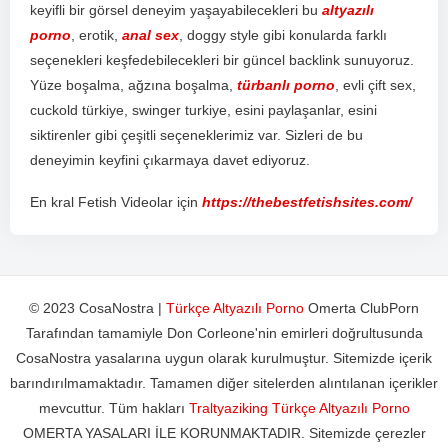
key
if
li
bir
g
ör
sel
d
ene
y
im
ya
ş
ay
ab
ile
ce
k
ler
i
bu
altyazılı
porno
,
er
ot
ik
,
anal sex
,
do
ggy
style
g
ibi
k
on
ul
ard
a
f
ark
l
ı
se
ç
en
ek
ler
i
ke
ş
fed
eb
ile
ce
k
ler
i
bir
g
ü
nce
l
back
link
sun
uy
or
uz
.
Y
ü
ze
bo
ş
al
ma
,
a
ğ
z
ı
na
bo
ş
al
ma
,
türbanlı porno
,
ev
li
ç
ift
sex
,
c
uck
old
t
ür
ki
ye
,
sw
inger
tur
ki
ye
,
es
ini
pay
la
ş
an
lar
,
es
ini
s
ik
t
iren
ler
g
ibi
ç
e
ş
it
li
se
ç
en
ek
ler
im
iz
var
.
S
iz
ler
i
de
bu
d
ene
y
im
in
key
f
ini
ç
ı
k
arm
aya
d
ave
t
ed
iy
or
uz
.
En kral Fetish Videolar için
https://thebestfetishsites.com/
© 2023 CosaNostra |
Türkçe Altyazılı Porno
Omerta ClubPorn
Tarafından tamamiyle Don Corleone'nin emirleri doğrultusunda
CosaNostra yasalarına uygun olarak kurulmuştur. Sitemizde içerik
barındırılmamaktadır. Tamamen diğer sitelerden alıntılanan içerikler
mevcuttur. Tüm hakları
Traltyaziking Türkçe Altyazılı Porno
OMERTA YASALARI İLE KORUNMAKTADIR. Sitemizde çerezler