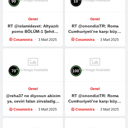
No Image Available
No Image Available
90
10
Genel
Genel
RT @islamidavet:
Altyazılı
RT @onondiziTR: Roma
porno
BÖLÜM-1 Şehit
Cumhuriyeti’ne karşı büyük
Seyyid Haşim Safiyüddin’in
bir köle ayaklanması.
Cosanostra
3 Mart 2025
Cosanostra
3 Mart 2025
medya sitesi ile yaptığı
Spartacus Dizisinin ilk 5
röportaj:…
bölümünü…
No Image Available
No Image Available
%
%
70
100
Genel
Genel
@reha37 ne diyosun abicim
RT @onondiziTR: Roma
ya, ceviri falan zirvaladigin
Cumhuriyeti’ne karşı büyük
mensini silmissin, herhalde
bir köle ayaklanması.
Cosanostra
3 Mart 2025
Cosanostra
3 Mart 2025
fark ettin dunyanin…
Spartacus Dizisinin ilk 5
bölümünü…