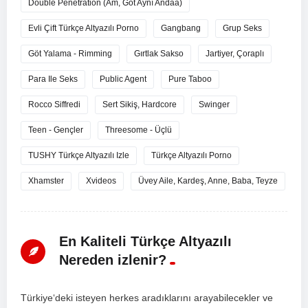
Double Penetration (Am, Göt Aynı Andaa)
Evli Çift Türkçe Altyazılı Porno
Gangbang
Grup Seks
Göt Yalama - Rimming
Gırtlak Sakso
Jartiyer, Çoraplı
Para Ile Seks
Public Agent
Pure Taboo
Rocco Siffredi
Sert Sikiş, Hardcore
Swinger
Teen - Gençler
Threesome - Üçlü
TUSHY Türkçe Altyazılı Izle
Türkçe Altyazılı Porno
Xhamster
Xvideos
Üvey Aile, Kardeş, Anne, Baba, Teyze
En Kaliteli Türkçe Altyazılı
Nereden izlenir?
T
ür
ki
ye
‘d
eki
is
te
y
en
her
kes
ar
ad
ı
k
lar
ı
n
ı
ar
ay
ab
ile
ce
k
ler
ve