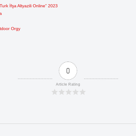
rk İfşa Altyazili Online” 2023
a
utdoor Orgy
0
Article Rating