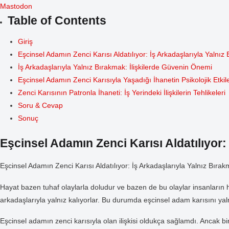
Mastodon
Table of Contents
Giriş
Eşcinsel Adamın Zenci Karısı Aldatılıyor: İş Arkadaşlarıyla Yaln
İş Arkadaşlarıyla Yalnız Bırakmak: İlişkilerde Güvenin Önemi
Eşcinsel Adamın Zenci Karısıyla Yaşadığı İhanetin Psikolojik Etkile
Zenci Karısının Patronla İhaneti: İş Yerindeki İlişkilerin Tehlikeleri
Soru & Cevap
Sonuç
Eşcinsel Adamın Zenci Karısı Aldatılıyor
Eşcinsel Adamın Zenci Karısı Aldatılıyor: İş Arkadaşlarıyla Yalnız Bır
Hayat bazen tuhaf olaylarla doludur ve bazen de bu olaylar insanların ha
arkadaşlarıyla yalnız kalıyorlar. Bu durumda eşcinsel adam karısını y
Eşcinsel adamın zenci karısıyla olan ilişkisi oldukça sağlamdı. Ancak b