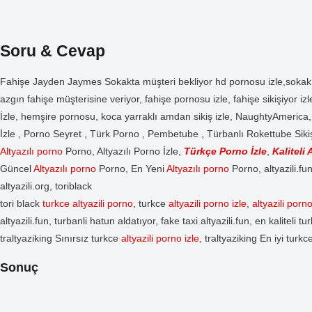
Soru & Cevap
Fahişe Jayden Jaymes Sokakta müşteri bekliyor hd pornosu izle,sokak
azgın fahişe müşterisine veriyor, fahişe pornosu izle, fahişe sikişiyor
İzle, hemşire pornosu, koca yarraklı amdan sikiş izle, NaughtyAmeric
İzle , Porno Seyret , Türk Porno , Pembetube , Türbanlı Rokettube Siki
Altyazılı porno
Porno, Altyazılı Porno İzle,
Türkçe Porno İzle
,
Kaliteli
A
Güncel
Altyazılı porno
Porno, En Yeni
Altyazılı porno
Porno, altyazili.fu
altyazili.org, toriblack
tori black
turkce altyazili porno
, turkce
altyazili porno izle
,
altyazili porno
altyazili.fun, turbanli hatun aldatıyor, fake taxi altyazili.fun, en kaliteli t
traltyaziking Sınırsız turkce
altyazili porno izle
, traltyaziking En iyi turk
Sonuç