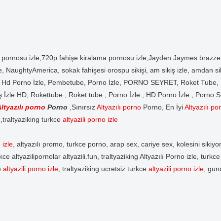
 pornosu izle,720p fahişe kiralama pornosu izle,Jayden Jaymes brazz
 izle, NaughtyAmerica, sokak fahişesi orospu sikişi, am sikiş izle, amda
a, Hd Porno İzle, Pembetube, Porno İzle, PORNO SEYRET, Roket Tube, R
ş İzle HD, Rokettube , Roket tube , Porno İzle , HD Porno İzle , Porno
ltyazılı porno
Porno
,Sınırsız
Altyazılı porno
Porno, En İyi
Altyazılı po
n,traltyaziking turkce
altyazili porno izle
 izle
, altyazılı promo, turkce porno, arap sex, cariye sex, kolesini sikiyor
urkce altyazilipornolar altyazili.fun, traltyaziking Altyazılı Porno izle, turkc
ce
altyazili porno izle
, traltyaziking ucretsiz turkce
altyazili porno izle
, gun