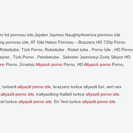
ers hd pornosu izle,Jayden Jaymes NaughtyAmerica pornosu izle
n sikiş pornosu izle, AT Gibi Hatun Pornosu – Brazzers HD 720p Porno
okettube, Türk Porno, Rokettube , Roket tube , Porno İzle , HD Porno
 Seyret , Türk Porno , Pembetube , Sekreter Jasmineyi Zorla Sikiyor HD
rno
Porno ,Ücretsiz
Altyazılı porno
Porno, HD
Altyazılı porno
Porno,
, turbanli
altyazili porno izle
, brazzers turkce altyazili.fun, sert sex
e
altyazili porno izle
, traltyaziking Kaliteli turkce
altyazili porno izle
,
cel turkce
altyazili porno izle
, En Yeni turkce
altyazili porno izle